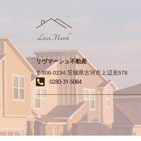
リヴマーシュ不動産
〒306-0234 茨城県古河市上辺見578
0280-31-5084