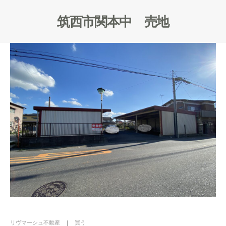
筑西市関本中 売地
リヴマーシュ不動産
買う